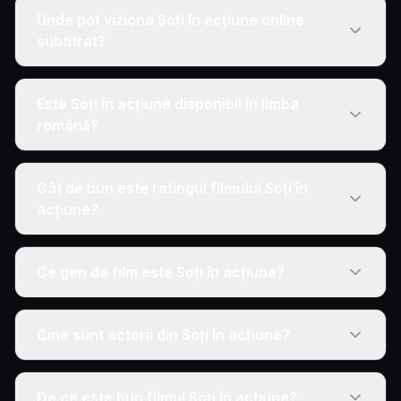
Unde pot viziona Soți în acțiune online
subtitrat?
Este Soți în acțiune disponibil în limba
română?
Cât de bun este ratingul filmului Soți în
acțiune?
Ce gen de film este Soți în acțiune?
Cine sunt actorii din Soți în acțiune?
De ce este bun filmul Soți în acțiune?