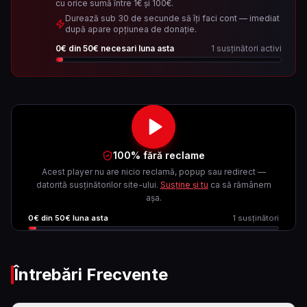
cu orice sumă între 1€ și 100€.
Durează sub 30 de secunde să îți faci cont — imediat
după apare opțiunea de donație.
0
€ din
50
€ necesari luna asta
1
susținători activi
100% fără reclame
Acest player nu are nicio reclamă, popup sau redirect —
datorită susținătorilor site-ului.
Susține și tu
ca să rămânem
așa.
0
€ din
50
€ luna asta
1
susținători
Întrebări Frecvente