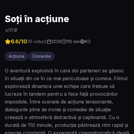
Soți în acțiune
남편들
6.6
/10
(
15
voturi)
2026
110
min
KO
Acțiune
Comedie
O aventură explosivă în care doi parteneri se găsesc
în situații din ce în ce mai periculoase și comice. Filmul
explorează dinamica unei echipe care trebuie să
lucreze în tandem pentru a face față provocărilor
imposibile. Între scenele de acțiune tensionante,
dialogurile pline de ironie și comediei de situație
creează o atmosferă distractivă și captivantă. Cu o
durată de 110 minute, producția păstrează ritm rapid și
energie constantă. O experiență cinematografică ideală