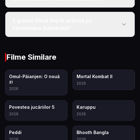
E gratuit filmul Soți în acțiune pe
FilmeOnline Subtitrate?
Filme Similare
7.9
8.0
Omul-Păianjen: O nouă
Mortal Kombat II
zi
2026
2026
7.4
7.1
Povestea jucăriilor 5
Karuppu
2026
2026
6.5
5.5
Peddi
Bhooth Bangla
2026
2026