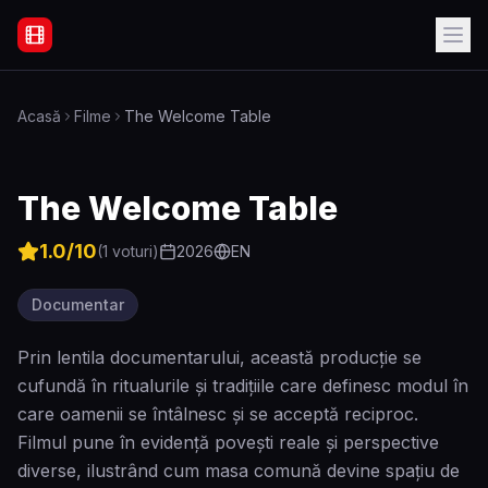
Filme Online Subtitrate - Acasă
Acasă
Filme
The Welcome Table
The Welcome Table
1.0
/10
(
1
voturi)
2026
EN
Documentar
Prin lentila documentarului, această producție se
cufundă în ritualurile și tradițiile care definesc modul în
care oamenii se întâlnesc și se acceptă reciproc.
Filmul pune în evidență povești reale și perspective
diverse, ilustrând cum masa comună devine spațiu de