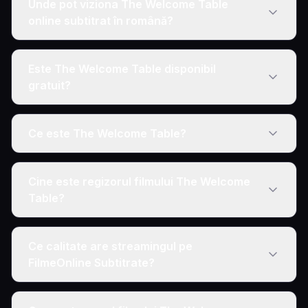
Unde pot viziona The Welcome Table
online subtitrat în română?
Este The Welcome Table disponibil
gratuit?
Ce este The Welcome Table?
Cine este regizorul filmului The Welcome
Table?
Ce calitate are streamingul pe
FilmeOnline Subtitrate?