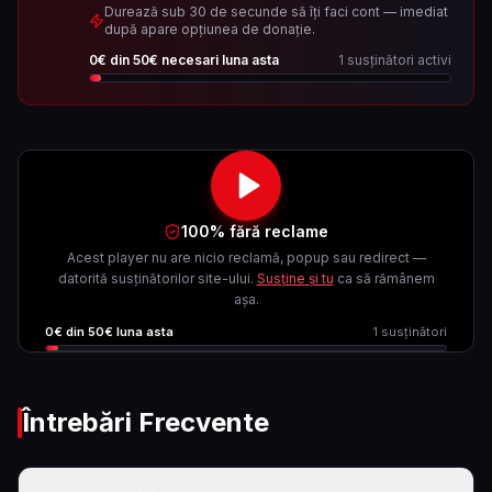
Durează sub 30 de secunde să îți faci cont — imediat
după apare opțiunea de donație.
0
€ din
50
€ necesari luna asta
1
susținători activi
100% fără reclame
Acest player nu are nicio reclamă, popup sau redirect —
datorită susținătorilor site-ului.
Susține și tu
ca să rămânem
așa.
0
€ din
50
€ luna asta
1
susținători
Întrebări Frecvente