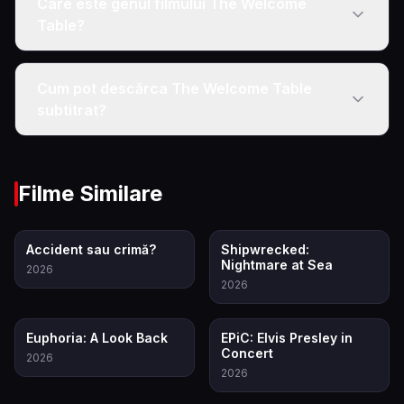
Care este genul filmului The Welcome
Table?
Cum pot descărca The Welcome Table
subtitrat?
Filme Similare
6.9
7.2
Accident sau crimă?
Shipwrecked:
Nightmare at Sea
2026
2026
6.5
8.3
Euphoria: A Look Back
EPiC: Elvis Presley in
Concert
2026
2026