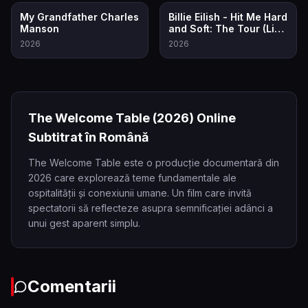
8.0
7.5
My Grandfather Charles
Billie Eilish - Hit Me Hard
Manson
and Soft: The Tour (Live
in 3D)
2026
2026
The Welcome Table
(2026)
Online
Subtitrat în Română
The Welcome Table este o producție documentară din
2026 care explorează teme fundamentale ale
ospitalității și conexiunii umane. Un film care invită
spectatorii să reflecteze asupra semnificației adânci a
unui gest aparent simplu.
Comentarii