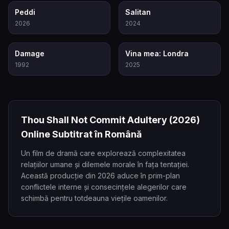
6.5
4.4
Peddi
Salitan
2026
2024
6.6
7.4
Damage
Vina mea: Londra
1992
2025
Thou Shall Not Commit Adultery
(2026)
Online Subtitrat în Română
Un film de dramă care explorează complexitatea
relațiilor umane și dilemele morale în fața tentației.
Această producție din 2026 aduce în prim-plan
conflictele interne și consecințele alegerilor care
schimbă pentru totdeauna viețile oamenilor.