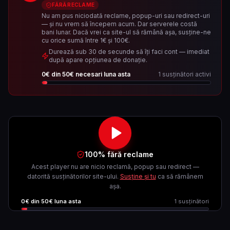
FĂRĂ RECLAME
Nu am pus niciodată reclame, popup-uri sau redirect-uri
— și nu vrem să începem acum. Dar serverele costă
bani lunar. Dacă vrei ca site-ul să rămână așa, susține-ne
cu orice sumă între 1€ și 100€.
Durează sub 30 de secunde să îți faci cont — imediat
după apare opțiunea de donație.
0
€ din
50
€ necesari luna asta
1
susținători activi
100% fără reclame
Acest player nu are nicio reclamă, popup sau redirect —
datorită susținătorilor site-ului.
Susține și tu
ca să rămânem
așa.
0
€ din
50
€ luna asta
1
susținători