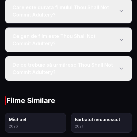
Care este durata filmului Thou Shall Not
Commit Adultery?
Ce gen de film este Thou Shall Not
Commit Adultery?
De ce trebuie să urmăresc Thou Shall Not
Commit Adultery?
Filme Similare
8.6
7.8
Michael
Bărbatul necunoscut
2026
2021