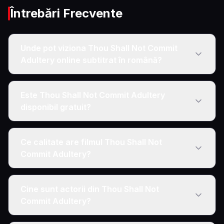
Întrebări Frecvente
Unde pot viziona Thou Shall Not Commit
Adultery online subtitrat în română?
Este Thou Shall Not Commit Adultery
disponibil gratuit?
Ce calitate are filmul Thou Shall Not
Commit Adultery?
Cine sunt actorii din Thou Shall Not
Commit Adultery?