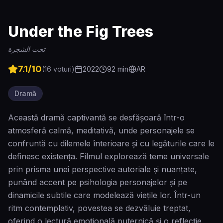
Under the Fig Trees
تحت الشجرة
7.1
/10
(
16
voturi)
2022
92
min
AR
Dramă
Această dramă captivantă se desfășoară într-o
atmosferă calmă, meditativă, unde personajele se
confruntă cu dilemele înterioare și cu legăturile care le
definesc existența. Filmul explorează teme universale
prin prisma unei perspective autoriale și nuanțate,
punând accent pe psihologia personajelor și pe
dinamicile subtile care modelează viețile lor. Într-un
ritm contemplativ, povestea se dezvăluie treptat,
oferind o lectură emoțională puternică și o reflecție