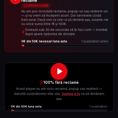
reclame
FĂRĂ RECLAME
Nu am pus niciodată reclame, popup-uri sau redirect-uri
— și nu vrem să începem acum. Dar serverele costă
bani lunar. Dacă vrei ca site-ul să rămână așa, susține-ne
cu orice sumă între 1€ și 100€.
Durează sub 30 de secunde să îți faci cont — imediat
după apare opțiunea de donație.
0
€ din
50
€ necesari luna asta
1
susținători activi
100% fără reclame
Acest player nu are nicio reclamă, popup sau redirect —
datorită susținătorilor site-ului.
Susține și tu
ca să rămânem
așa.
0
€ din
50
€ luna asta
1
susținători