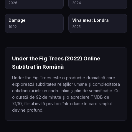
2026
2024
6.6
7.4
Damage
Vina mea: Londra
1992
2025
Under the Fig Trees
(2022)
Online
Subtitrat în Română
Under the Fig Trees este o producție dramatică care
explorează subtilitatea relațiilor umane și complexitatea
cotidianului într-un cadru intim și plin de semnificație. Cu
o durată de 92 de minute și o apreciere TMDB de
7.1/10, filmul invită privitorii într-o lume în care simplul
devine profund.