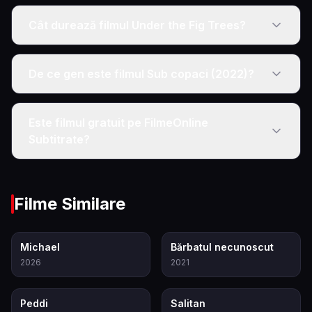
Cât durează filmul Under the Fig Trees?
De ce gen este filmul Sub copaci (2022)?
Este filmul gratuit pe FilmeOnline
Subtitrate?
Filme Similare
8.6
7.8
Michael
Bărbatul necunoscut
2026
2021
6.5
4.4
Peddi
Salitan