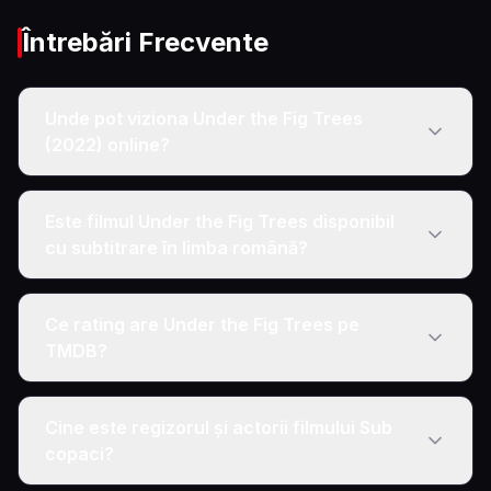
Întrebări Frecvente
Unde pot viziona Under the Fig Trees
(2022) online?
Este filmul Under the Fig Trees disponibil
cu subtitrare în limba română?
Ce rating are Under the Fig Trees pe
TMDB?
Cine este regizorul și actorii filmului Sub
copaci?