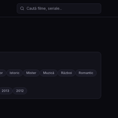
Caută filme și seriale
or
Istoric
Mister
Muzică
Război
Romantic
2013
2012