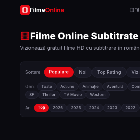
Online
Filme
Fi
Filme Online Subtitrate
Vizionează gratuit filme HD cu subtitrare în român
Populare
Sortare:
Noi
Top Rating
Viz
Gen:
Toate
Acțiune
Animație
Aventură
Com
SF
Thriller
TV Movie
Western
An:
Toți
2026
2025
2024
2023
2022