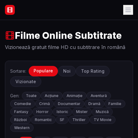
Filme Online Subtitrate - Acasă
Filme Online Subtitrate
Vizionează gratuit filme HD cu subtitrare în română
Populare
Sortare:
Noi
Top Rating
Vizionate
Gen:
Toate
Acțiune
Animație
Aventură
Comedie
Crimă
Documentar
Dramă
Familie
Fantasy
Horror
Istoric
Mister
Muzică
Război
Romantic
SF
Thriller
TV Movie
Western