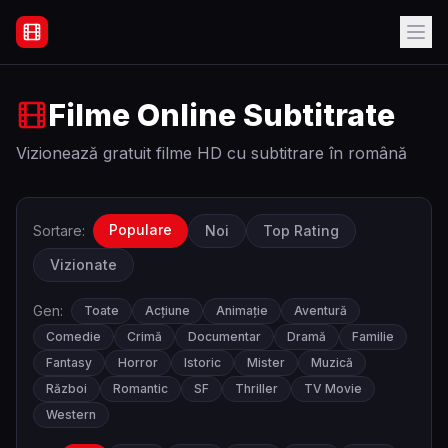
Filme Online Subtitrate - Acasă
Filme Online Subtitrate
Vizionează gratuit filme HD cu subtitrare în română
Populare
Sortare:
Noi
Top Rating
Vizionate
Gen:
Toate
Acțiune
Animație
Aventură
Comedie
Crimă
Documentar
Dramă
Familie
Fantasy
Horror
Istoric
Mister
Muzică
Război
Romantic
SF
Thriller
TV Movie
Western