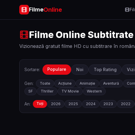
Online
Filme
Fi
Filme Online Subtitrate
Vizionează gratuit filme HD cu subtitrare în român
Populare
Sortare:
Noi
Top Rating
Viz
Gen:
Toate
Acțiune
Animație
Aventură
Com
SF
Thriller
TV Movie
Western
An:
Toți
2026
2025
2024
2023
2022