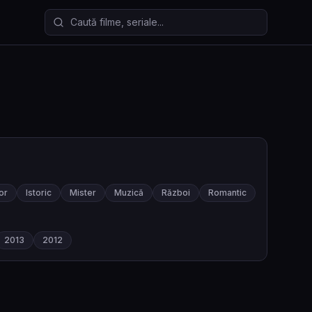
Caută filme și seriale
or
Istoric
Mister
Muzică
Război
Romantic
2013
2012