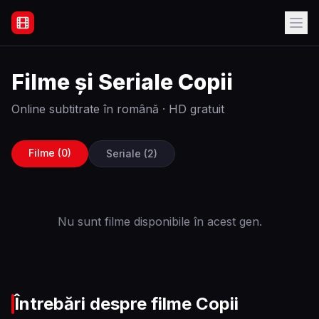
Filme Online Subtitrate - Acasă
Filme și Seriale
Copii
Online subtitrate în română · HD gratuit
Filme (
0
)
Seriale (
2
)
Nu sunt filme disponibile în acest gen.
Întrebări despre filme
Copii