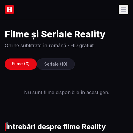
Filme Online Subtitrate - Acasă
Filme și Seriale
Reality
Online subtitrate în română · HD gratuit
Filme (
0
)
Seriale (
10
)
Nu sunt filme disponibile în acest gen.
Întrebări despre filme
Reality