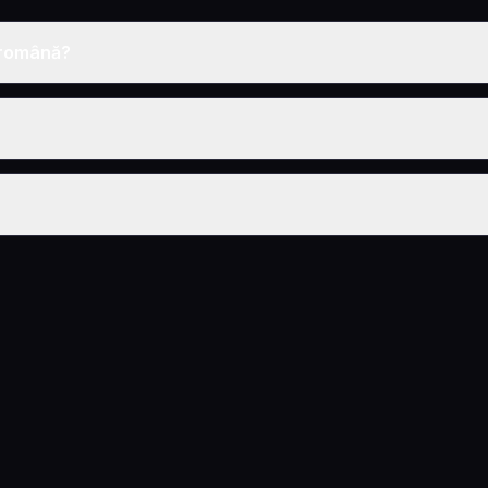
 română?