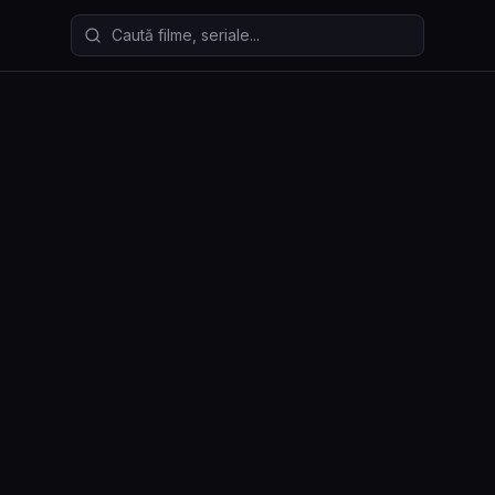
Caută filme și seriale