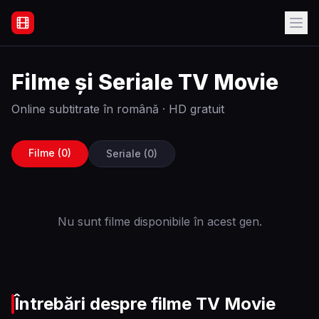
Filme Online Subtitrate - Acasă
Filme și Seriale
TV Movie
Online subtitrate în română · HD gratuit
Filme (
0
)
Seriale (
0
)
Nu sunt filme disponibile în acest gen.
Întrebări despre filme
TV Movie