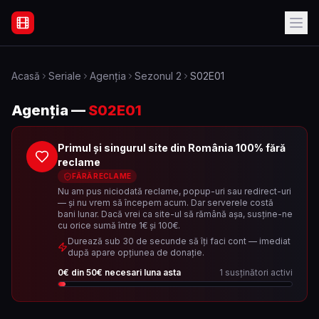
Filme Online Subtitrate - Acasă
Acasă
Seriale
Agenția
Sezonul
2
S02E01
Agenția
—
S02E01
Primul și singurul site din România 100% fără
reclame
FĂRĂ RECLAME
Nu am pus niciodată reclame, popup-uri sau redirect-uri
— și nu vrem să începem acum. Dar serverele costă
bani lunar. Dacă vrei ca site-ul să rămână așa, susține-ne
cu orice sumă între 1€ și 100€.
Durează sub 30 de secunde să îți faci cont — imediat
după apare opțiunea de donație.
0
€ din
50
€ necesari luna asta
1
susținători activi