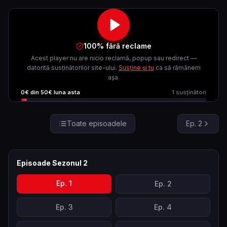
100% fără reclame
Acest player nu are nicio reclamă, popup sau redirect —
datorită susținătorilor site-ului.
Susține și tu
ca să rămânem
așa.
0
€ din
50
€ luna asta
1
susținători
Toate episoadele
Ep.
2
Episoade Sezonul
2
Ep.
1
Ep.
2
Ep.
3
Ep.
4