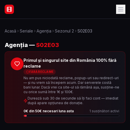
Filme Online Subtitrate - Acasă
Acasă
Seriale
Agenția
Sezonul
2
S02E03
Agenția
—
S02E03
Primul și singurul site din România 100% fără
reclame
FĂRĂ RECLAME
Nu am pus niciodată reclame, popup-uri sau redirect-uri
— și nu vrem să începem acum. Dar serverele costă
bani lunar. Dacă vrei ca site-ul să rămână așa, susține-ne
cu orice sumă între 1€ și 100€.
Durează sub 30 de secunde să îți faci cont — imediat
după apare opțiunea de donație.
0
€ din
50
€ necesari luna asta
1
susținători activi