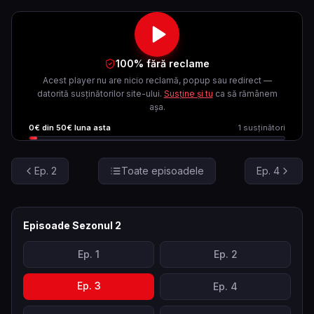
100% fără reclame
Acest player nu are nicio reclamă, popup sau redirect —
datorită susținătorilor site-ului.
Susține și tu
ca să rămânem
așa.
0
€ din
50
€ luna asta
1
susținători
Ep.
2
Toate episoadele
Ep.
4
Episoade Sezonul
2
Ep.
1
Ep.
2
Ep.
3
Ep.
4