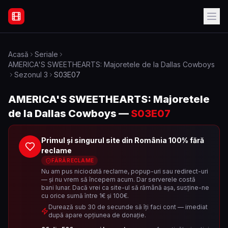
Filme Online Subtitrate - Acasă
Acasă
Seriale
AMERICA'S SWEETHEARTS: Majoretele de la Dallas Cowboys
Sezonul
3
S03E07
AMERICA'S SWEETHEARTS: Majoretele
de la Dallas Cowboys
—
S03E07
Primul și singurul site din România 100% fără
reclame
FĂRĂ RECLAME
Nu am pus niciodată reclame, popup-uri sau redirect-uri
— și nu vrem să începem acum. Dar serverele costă
bani lunar. Dacă vrei ca site-ul să rămână așa, susține-ne
cu orice sumă între 1€ și 100€.
Durează sub 30 de secunde să îți faci cont — imediat
după apare opțiunea de donație.