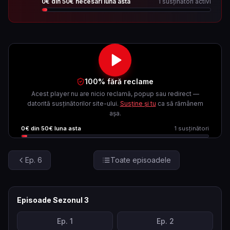
0
€ din
50
€ necesari luna asta
1
susținători activi
100% fără reclame
Acest player nu are nicio reclamă, popup sau redirect —
datorită susținătorilor site-ului.
Susține și tu
ca să rămânem
așa.
0
€ din
50
€ luna asta
1
susținători
Ep.
6
Toate episoadele
Episoade Sezonul
3
Ep.
1
Ep.
2