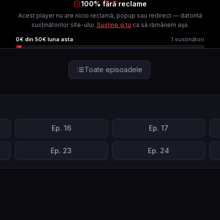
100% fără reclame
Acest player nu are nicio reclamă, popup sau redirect — datorită
susținătorilor site-ului.
Susține și tu
ca să rămânem așa.
0
€ din
50
€ luna asta
1
susținători
Toate episoadele
Ep.
16
Ep.
17
Ep.
23
Ep.
24