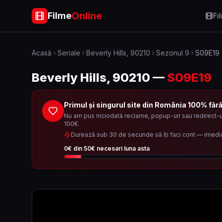
Online
Filme
Fi
Acasă
Seriale
Beverly Hills, 90210
Sezonul
9
S09E19
Beverly Hills, 90210
—
S09E19
Primul și singurul site din România 100% făr
Nu am pus niciodată reclame, popup-uri sau redirect-ur
100€.
Durează sub 30 de secunde să îți faci cont — imedi
0
€ din
50
€ necesari luna asta