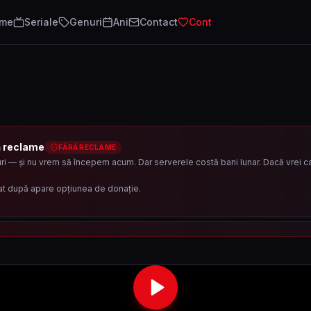
lme
Seriale
Genuri
Ani
Contact
Cont
ă reclame
FĂRĂ RECLAME
i — și nu vrem să începem acum. Dar serverele costă bani lunar. Dacă vrei ca 
at după apare opțiunea de donație.