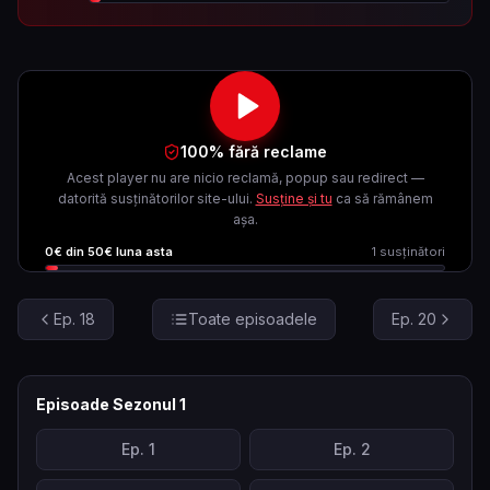
100% fără reclame
Acest player nu are nicio reclamă, popup sau redirect —
datorită susținătorilor site-ului.
Susține și tu
ca să rămânem
așa.
0
€ din
50
€ luna asta
1
susținători
Ep.
18
Toate episoadele
Ep.
20
Episoade Sezonul
1
Ep.
1
Ep.
2