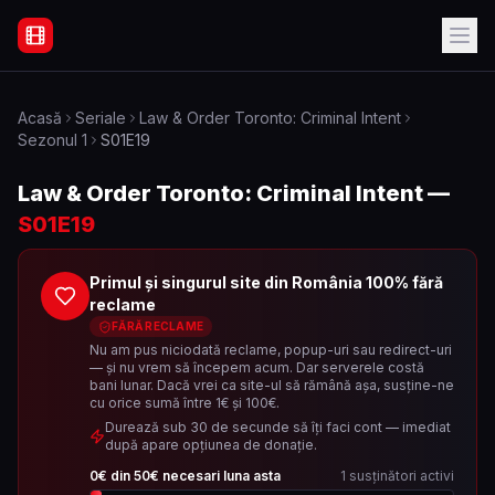
Filme Online Subtitrate - Acasă
Acasă
Seriale
Law & Order Toronto: Criminal Intent
Sezonul
1
S01E19
Law & Order Toronto: Criminal Intent
—
S01E19
Primul și singurul site din România 100% fără
reclame
FĂRĂ RECLAME
Nu am pus niciodată reclame, popup-uri sau redirect-uri
— și nu vrem să începem acum. Dar serverele costă
bani lunar. Dacă vrei ca site-ul să rămână așa, susține-ne
cu orice sumă între 1€ și 100€.
Durează sub 30 de secunde să îți faci cont — imediat
după apare opțiunea de donație.
0
€ din
50
€ necesari luna asta
1
susținători activi