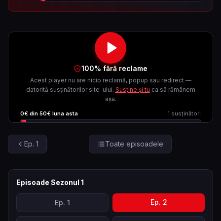
100% fără reclame
Acest player nu are nicio reclamă, popup sau redirect —
datorită susținătorilor site-ului.
Susține și tu
ca să rămânem
așa.
0
€ din
50
€ luna asta
1
susținători
Ep.
1
Toate episoadele
Episoade Sezonul
1
Ep.
2
Ep.
1