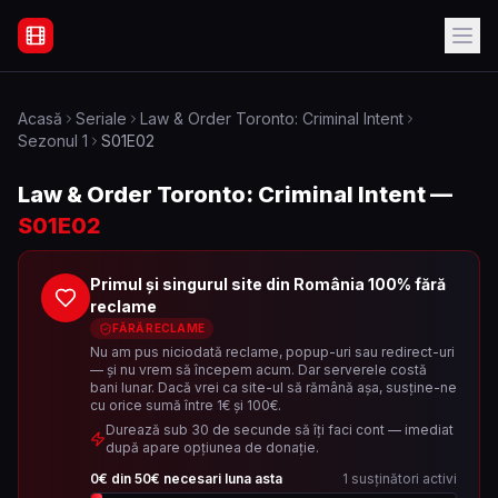
Filme Online Subtitrate - Acasă
Acasă
Seriale
Law & Order Toronto: Criminal Intent
Sezonul
1
S01E02
Law & Order Toronto: Criminal Intent
—
S01E02
Primul și singurul site din România 100% fără
reclame
FĂRĂ RECLAME
Nu am pus niciodată reclame, popup-uri sau redirect-uri
— și nu vrem să începem acum. Dar serverele costă
bani lunar. Dacă vrei ca site-ul să rămână așa, susține-ne
cu orice sumă între 1€ și 100€.
Durează sub 30 de secunde să îți faci cont — imediat
după apare opțiunea de donație.
0
€ din
50
€ necesari luna asta
1
susținători activi