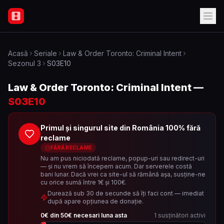
Filme Online Subtitrate - Acasă
Acasă
Seriale
Law & Order Toronto: Criminal Intent
Sezonul
3
S03E10
Law & Order Toronto: Criminal Intent
—
S03E10
Primul și singurul site din România 100% fără
reclame
FĂRĂ RECLAME
Nu am pus niciodată reclame, popup-uri sau redirect-uri
— și nu vrem să începem acum. Dar serverele costă
bani lunar. Dacă vrei ca site-ul să rămână așa, susține-ne
cu orice sumă între 1€ și 100€.
Durează sub 30 de secunde să îți faci cont — imediat
după apare opțiunea de donație.
0
€ din
50
€ necesari luna asta
1
susținători activi