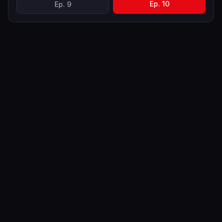
Ep.
10
Ep.
9