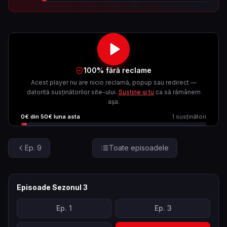
100% fără reclame
Acest player nu are nicio reclamă, popup sau redirect —
datorită susținătorilor site-ului.
Susține și tu
ca să rămânem
așa.
0
€ din
50
€ luna asta
1
susținători
Ep.
9
Toate episoadele
Episoade Sezonul
3
Ep.
1
Ep.
3