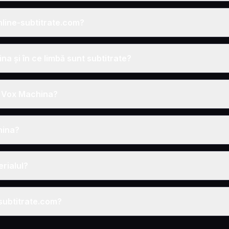
nline-subtitrate.com?
a și în ce limbă sunt subtitrate?
da Vox Machina?
hina?
rialul?
-subtitrate.com?