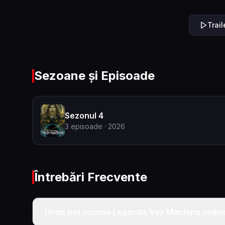
Trai
Sezoane și Episoade
Sezonul 4
3
episoade
· 2026
Întrebări Frecvente
Unde pot viziona Legenda Vox Machina online 