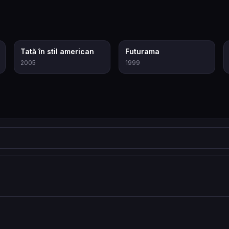
7.0
8.4
Tată în stil american
Futurama
2005
1999