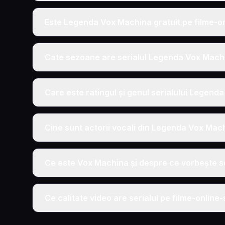
Este Legenda Vox Machina gratuit pe filme-o
Cate sezoane are serialul Legenda Vox Machin
Care este ratingul și genul serialului Legen
Cine sunt actorii vocali din Legenda Vox Mac
Ce este Vox Machina și despre ce vorbește se
Ce calitate video are serialul pe filme-online