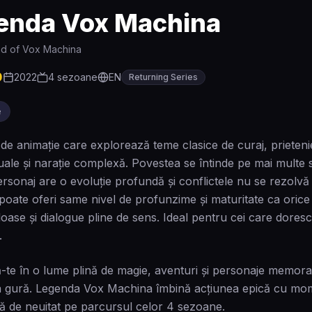
enda Vox Machina
d of Vox Machina
0
2022
4
sezoane
EN
Returning Series
e
 de animație care explorează teme clasice de curaj, prietenie 
izuale și narație complexă. Povestea se întinde pe mai multe
ersonaj are o evoluție profundă și conflictele nu se rezolv
 poate oferi same nivel de profunzime și maturitate ca orice 
oase și dialogue pline de sens. Ideal pentru cei care dores
.
te în o lume plină de magie, aventuri și personaje memorabi
la gură. Legenda Vox Machina îmbină acțiunea epică cu mo
ă de neuitat pe parcursul celor 4 sezoane.