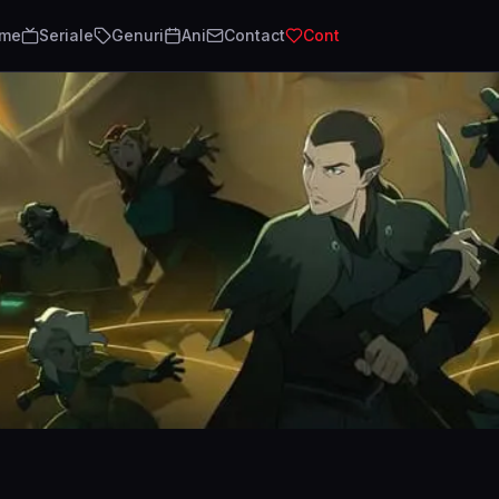
lme
Seriale
Genuri
Ani
Contact
Cont