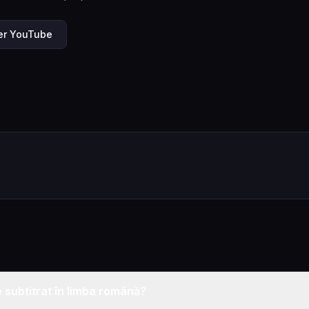
ler YouTube
subtitrat în limba română?