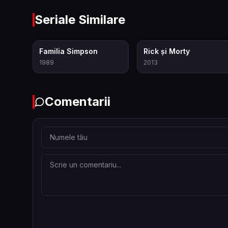
Seriale Similare
8.0
8.7
Familia Simpson
Rick și Morty
1989
2013
Comentarii