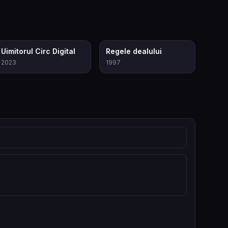
8.7
7.4
Uimitorul Circ Digital
Regele dealului
2023
1997