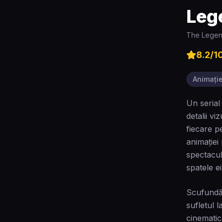
Leg
The Legen
8.2
/1
Animați
Un serial
detalii v
fiecare p
animației
spectacul
spatele ei
Scufundă-
sufletul 
cinematic