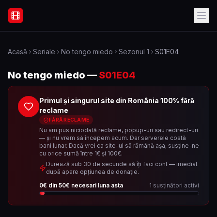
Filme Online Subtitrate - Acasă
Acasă
Seriale
No tengo miedo
Sezonul
1
S01E04
No tengo miedo
—
S01E04
Primul și singurul site din România 100% fără
reclame
FĂRĂ RECLAME
Nu am pus niciodată reclame, popup-uri sau redirect-uri
— și nu vrem să începem acum. Dar serverele costă
bani lunar. Dacă vrei ca site-ul să rămână așa, susține-ne
cu orice sumă între 1€ și 100€.
Durează sub 30 de secunde să îți faci cont — imediat
după apare opțiunea de donație.
0
€ din
50
€ necesari luna asta
1
susținători activi