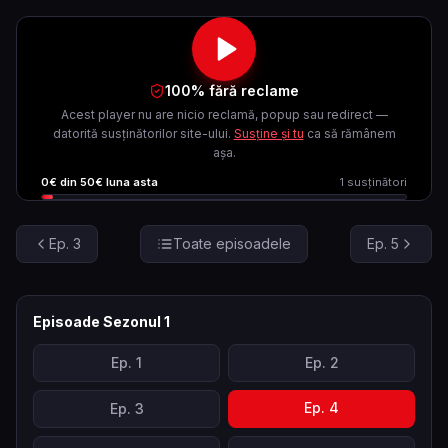
100% fără reclame
Acest player nu are nicio reclamă, popup sau redirect —
datorită susținătorilor site-ului.
Susține și tu
ca să rămânem
așa.
0
€ din
50
€ luna asta
1
susținători
Ep.
3
Toate episoadele
Ep.
5
Episoade Sezonul
1
Ep.
1
Ep.
2
Ep.
4
Ep.
3