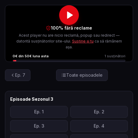
100% fără reclame
Acest player nu are nicio reclamă, popup sau redirect —
datorită susținătorilor site-ului.
Susține și tu
ca să rămânem
așa.
0
€ din
50
€ luna asta
1
susținători
Ep.
7
Toate episoadele
Episoade Sezonul
3
Ep.
1
Ep.
2
Ep.
3
Ep.
4