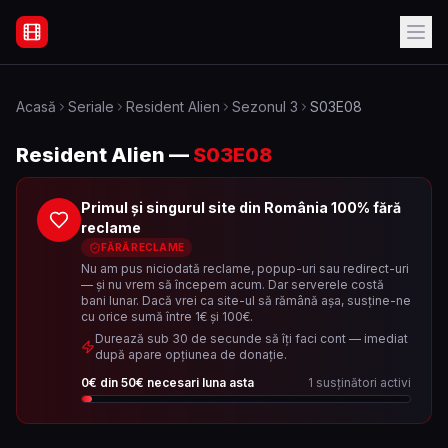
Filme Online Subtitrate - Acasă
Acasă
Seriale
Resident Alien
Sezonul
3
S03E08
Resident Alien
—
S03E08
Primul și singurul site din România 100% fără
reclame
FĂRĂ RECLAME
Nu am pus niciodată reclame, popup-uri sau redirect-uri
— și nu vrem să începem acum. Dar serverele costă
bani lunar. Dacă vrei ca site-ul să rămână așa, susține-ne
cu orice sumă între 1€ și 100€.
Durează sub 30 de secunde să îți faci cont — imediat
după apare opțiunea de donație.
0
€ din
50
€ necesari luna asta
1
susținători activi