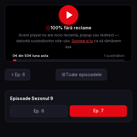
100% fără reclame
Acest player nu are nicio reclamă, popup sau redirect —
datorită susținătorilor site-ului.
Susține și tu
ca să rămânem
așa.
0
€ din
50
€ luna asta
1
susținători
Ep.
6
Toate episoadele
Episoade Sezonul
9
Ep.
7
Ep.
6