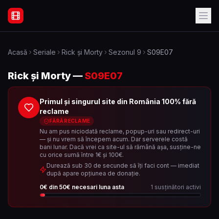
Filme Online Subtitrate - Acasă
Acasă
Seriale
Rick și Morty
Sezonul
9
S09E07
Rick și Morty
—
S09E07
Primul și singurul site din România 100% fără
reclame
FĂRĂ RECLAME
Nu am pus niciodată reclame, popup-uri sau redirect-uri
— și nu vrem să începem acum. Dar serverele costă
bani lunar. Dacă vrei ca site-ul să rămână așa, susține-ne
cu orice sumă între 1€ și 100€.
Durează sub 30 de secunde să îți faci cont — imediat
după apare opțiunea de donație.
0
€ din
50
€ necesari luna asta
1
susținători activi