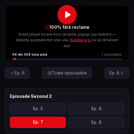
100% fără reclame
Acest player nu are nicio reclamă, popup sau redirect —
datorită susținătorilor site-ului.
Susține și tu
ca să rămânem
așa.
0
€ din
50
€ luna asta
1
susținători
Ep.
6
Toate episoadele
Ep.
8
Episoade Sezonul
2
Ep.
5
Ep.
6
Ep.
7
Ep.
8