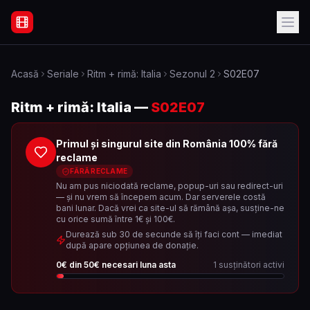
Filme Online Subtitrate - Acasă
Acasă
Seriale
Ritm + rimă: Italia
Sezonul
2
S02E07
Ritm + rimă: Italia
—
S02E07
Primul și singurul site din România 100% fără
reclame
FĂRĂ RECLAME
Nu am pus niciodată reclame, popup-uri sau redirect-uri
— și nu vrem să începem acum. Dar serverele costă
bani lunar. Dacă vrei ca site-ul să rămână așa, susține-ne
cu orice sumă între 1€ și 100€.
Durează sub 30 de secunde să îți faci cont — imediat
după apare opțiunea de donație.
0
€ din
50
€ necesari luna asta
1
susținători activi