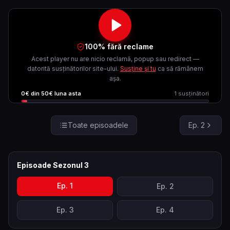
100% fără reclame
Acest player nu are nicio reclamă, popup sau redirect —
datorită susținătorilor site-ului.
Susține și tu
ca să rămânem
așa.
0
€ din
50
€ luna asta
1
susținători
Toate episoadele
Ep.
2
Episoade Sezonul
3
Ep.
1
Ep.
2
Ep.
3
Ep.
4