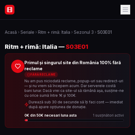
Filme Online Subtitrate - Acasă
Acasă
Seriale
Ritm + rimă: Italia
Sezonul
3
S03E01
Ritm + rimă: Italia
—
S03E01
Primul și singurul site din România 100% fără
reclame
FĂRĂ RECLAME
Nu am pus niciodată reclame, popup-uri sau redirect-uri
— și nu vrem să începem acum. Dar serverele costă
bani lunar. Dacă vrei ca site-ul să rămână așa, susține-ne
cu orice sumă între 1€ și 100€.
Durează sub 30 de secunde să îți faci cont — imediat
după apare opțiunea de donație.
0
€ din
50
€ necesari luna asta
1
susținători activi