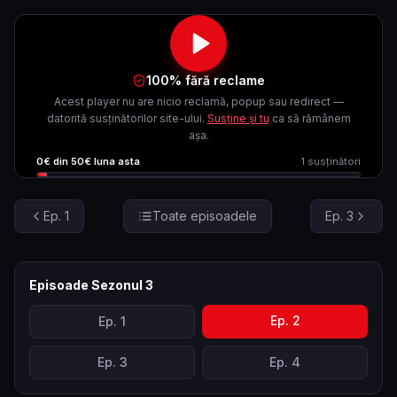
100% fără reclame
Acest player nu are nicio reclamă, popup sau redirect —
datorită susținătorilor site-ului.
Susține și tu
ca să rămânem
așa.
0
€ din
50
€ luna asta
1
susținători
Ep.
1
Toate episoadele
Ep.
3
Episoade Sezonul
3
Ep.
2
Ep.
1
Ep.
3
Ep.
4