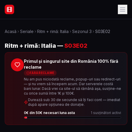
Filme Online Subtitrate - Acasă
Acasă
Seriale
Ritm + rimă: Italia
Sezonul
3
S03E02
Ritm + rimă: Italia
—
S03E02
Primul și singurul site din România 100% fără
reclame
FĂRĂ RECLAME
Nu am pus niciodată reclame, popup-uri sau redirect-uri
— și nu vrem să începem acum. Dar serverele costă
bani lunar. Dacă vrei ca site-ul să rămână așa, susține-ne
cu orice sumă între 1€ și 100€.
Durează sub 30 de secunde să îți faci cont — imediat
după apare opțiunea de donație.
0
€ din
50
€ necesari luna asta
1
susținători activi