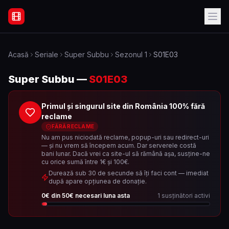
Filme Online Subtitrate - Acasă
Acasă
Seriale
Super Subbu
Sezonul
1
S01E03
Super Subbu
—
S01E03
Primul și singurul site din România 100% fără
reclame
FĂRĂ RECLAME
Nu am pus niciodată reclame, popup-uri sau redirect-uri
— și nu vrem să începem acum. Dar serverele costă
bani lunar. Dacă vrei ca site-ul să rămână așa, susține-ne
cu orice sumă între 1€ și 100€.
Durează sub 30 de secunde să îți faci cont — imediat
după apare opțiunea de donație.
0
€ din
50
€ necesari luna asta
1
susținători activi