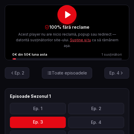
100% fără reclame
Acest player nu are nicio reclamă, popup sau redirect —
datorită susținătorilor site-ului.
Susține și tu
ca să rămânem
așa.
0
€ din
50
€ luna asta
1
susținători
Ep.
2
Toate episoadele
Ep.
4
Episoade Sezonul
1
Ep.
1
Ep.
2
Ep.
3
Ep.
4