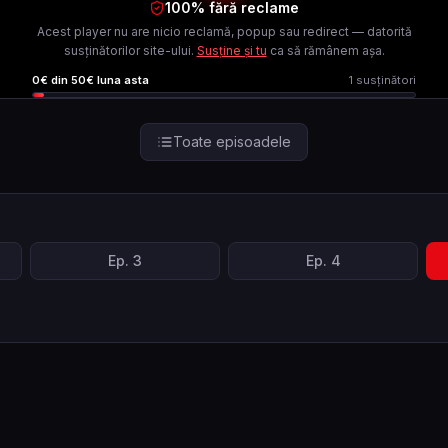
100% fără reclame
Acest player nu are nicio reclamă, popup sau redirect — datorită
susținătorilor site-ului.
Susține și tu
ca să rămânem așa.
0
€ din
50
€ luna asta
1
susținători
Toate episoadele
Ep.
3
Ep.
4