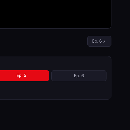
Ep.
6
Ep.
5
Ep.
6