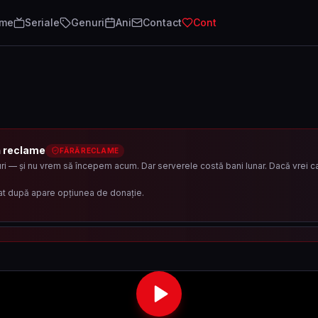
lme
Seriale
Genuri
Ani
Contact
Cont
ă reclame
FĂRĂ RECLAME
i — și nu vrem să începem acum. Dar serverele costă bani lunar. Dacă vrei ca 
at după apare opțiunea de donație.