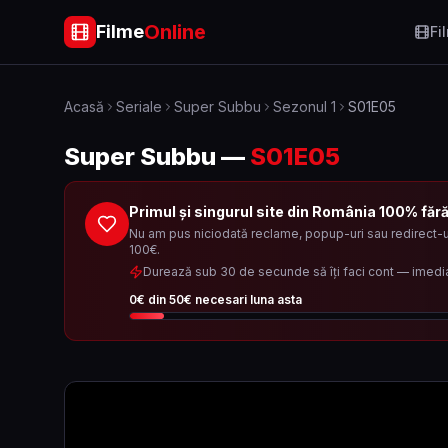
Online
Filme
Fi
Acasă
Seriale
Super Subbu
Sezonul
1
S01E05
Super Subbu
—
S01E05
Primul și singurul site din România 100% făr
Nu am pus niciodată reclame, popup-uri sau redirect-ur
100€.
Durează sub 30 de secunde să îți faci cont — imedi
0
€ din
50
€ necesari luna asta