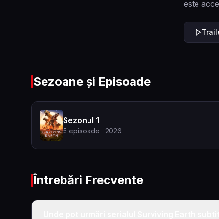
este acce
Trai
Sezoane și Episoade
Sezonul 1
5
episoade
· 2026
Întrebări Frecvente
Unde pot urmări serialul Surviving Earth subti