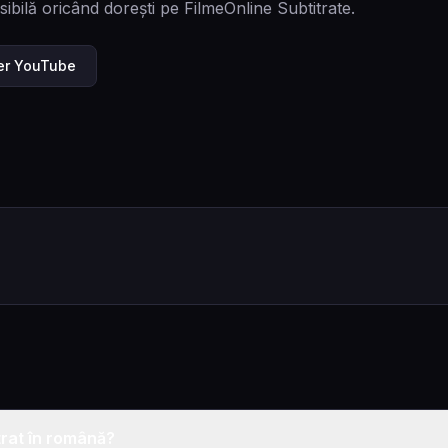
sibilă oricând dorești pe FilmeOnline Subtitrate.
ler YouTube
trat în română?