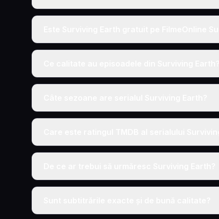
Este Surviving Earth gratuit pe FilmeOnline Su
Ce calitate au episoadele din Surviving Earth
Câte sezoane are serialul Surviving Earth?
Care este ratingul TMDB al serialului Survivin
De ce ar trebui să urmăresc Surviving Earth?
Sunt subtitrările exacte și de bună calitate?