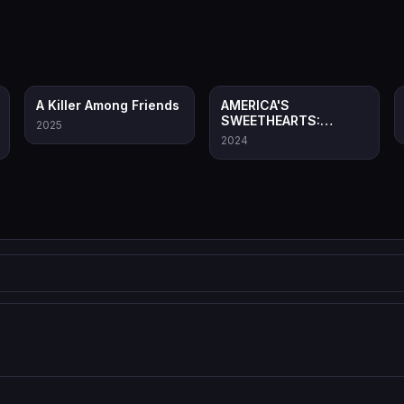
8.4
8.2
A Killer Among Friends
AMERICA'S
SWEETHEARTS:
2025
Majoretele de la
2024
Dallas Cowboys