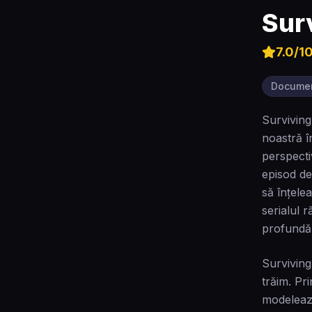
Sur
7.0
/1
Docume
Surviving
noastră î
perspecti
episod dez
să înțele
serialul 
profundă
Surviving
trăim. Pr
modelează