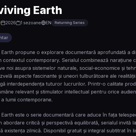
viving Earth
0
2026
1
sezoane
EN
Returning Series
ntar
 Earth propune o explorare documentară aprofundată a dina
n contextul contemporary. Serialul combinează narațiune ca
ve noi asupra sistemelor naturale, social-economice și te
velă aspecte fascinante și uneori tulburătoare ale realității 
agă interdependența tuturor lucrurilor. Printr-o calitate pro
rămâne relevant și stimulator intellectual pentru orice audie
 a lumii contemporane.
 Earth este o serie documentară care aduce în fața telespec
in abordare critică și perspectivă equilibrată, serialul invit
 existența zilnică. Disponibil gratuit și integral subtitrat î