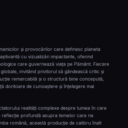
micilor și provocărilor care definesc planeta
ptivantă cu vizualizări impactante, oferind
hnologice care guvernează viața pe Pământ. Fiecare
globale, invitând privitorul să gândească critic și
ducție remarcabilă și o structură bine concepută,
nță doritoare de cunoaștere și înțelegere mai
tatorului realități complexe despre lumea în care
ă la reflecție profundă asupra temelor care ne
n limba română, această producție de calibru înalt