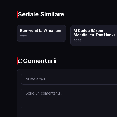
Seriale Similare
7.8
7.9
Bun-venit la Wrexham
Al Doilea Război
Mondial cu Tom Hanks
2022
2026
Comentarii