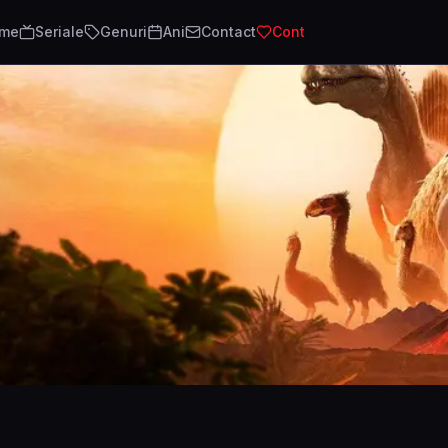
lme
Seriale
Genuri
Ani
Contact
Cont