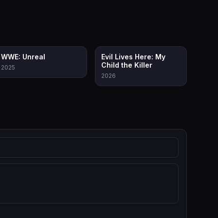
7.8
7.7
WWE: Unreal
Evil Lives Here: My
Child the Killer
2025
2026