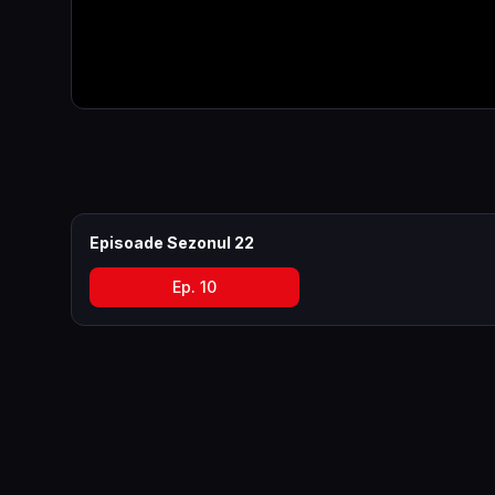
Episoade Sezonul
22
Ep.
10