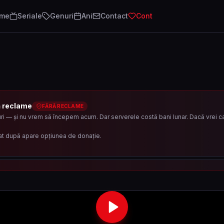
lme
Seriale
Genuri
Ani
Contact
Cont
ă reclame
FĂRĂ RECLAME
i — și nu vrem să începem acum. Dar serverele costă bani lunar. Dacă vrei ca 
at după apare opțiunea de donație.