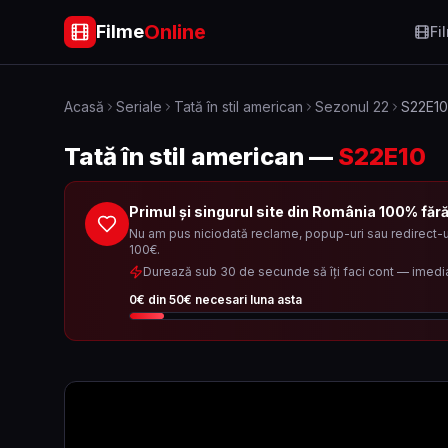
Online
Filme
Fi
Acasă
Seriale
Tată în stil american
Sezonul
22
S22E10
Tată în stil american
—
S22E10
Primul și singurul site din România 100% făr
Nu am pus niciodată reclame, popup-uri sau redirect-ur
100€.
Durează sub 30 de secunde să îți faci cont — imedi
0
€ din
50
€ necesari luna asta