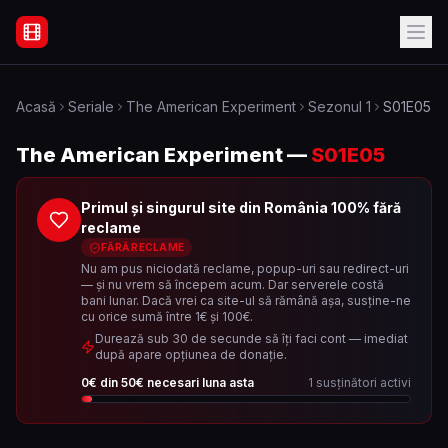
Filme Online Subtitrate - Acasă
Acasă
Seriale
The American Experiment
Sezonul
1
S01E05
The American Experiment
—
S01E05
Primul și singurul site din România 100% fără
reclame
FĂRĂ RECLAME
Nu am pus niciodată reclame, popup-uri sau redirect-uri
— și nu vrem să începem acum. Dar serverele costă
bani lunar. Dacă vrei ca site-ul să rămână așa, susține-ne
cu orice sumă între 1€ și 100€.
Durează sub 30 de secunde să îți faci cont — imediat
după apare opțiunea de donație.
0
€ din
50
€ necesari luna asta
1
susținători activi