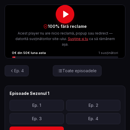
100% fără reclame
Acest player nu are nicio reclamă, popup sau redirect —
datorită susținătorilor site-ului.
Susține și tu
ca să rămânem
așa.
0
€ din
50
€ luna asta
1
susținători
Ep.
4
Toate episoadele
Episoade Sezonul
1
Ep.
1
Ep.
2
Ep.
3
Ep.
4