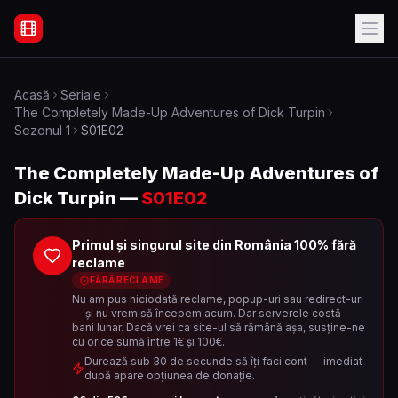
Filme Online Subtitrate - Acasă
Acasă
Seriale
The Completely Made-Up Adventures of Dick Turpin
Sezonul
1
S01E02
The Completely Made-Up Adventures of
Dick Turpin
—
S01E02
Primul și singurul site din România 100% fără
reclame
FĂRĂ RECLAME
Nu am pus niciodată reclame, popup-uri sau redirect-uri
— și nu vrem să începem acum. Dar serverele costă
bani lunar. Dacă vrei ca site-ul să rămână așa, susține-ne
cu orice sumă între 1€ și 100€.
Durează sub 30 de secunde să îți faci cont — imediat
după apare opțiunea de donație.