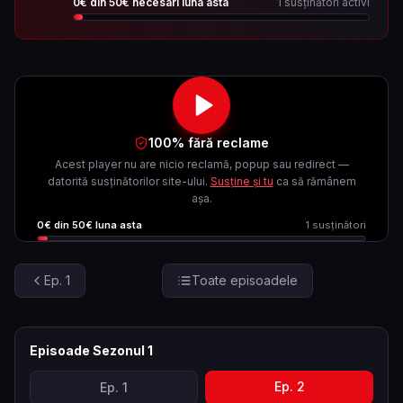
0
€ din
50
€ necesari luna asta
1
susținători activi
100% fără reclame
Acest player nu are nicio reclamă, popup sau redirect —
datorită susținătorilor site-ului.
Susține și tu
ca să rămânem
așa.
0
€ din
50
€ luna asta
1
susținători
Ep.
1
Toate episoadele
Episoade Sezonul
1
Ep.
2
Ep.
1