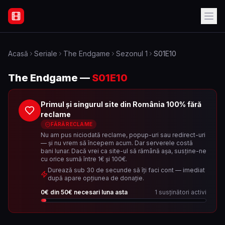
Filme Online Subtitrate - Acasă
Acasă
Seriale
The Endgame
Sezonul
1
S01E10
The Endgame
—
S01E10
Primul și singurul site din România 100% fără
reclame
FĂRĂ RECLAME
Nu am pus niciodată reclame, popup-uri sau redirect-uri
— și nu vrem să începem acum. Dar serverele costă
bani lunar. Dacă vrei ca site-ul să rămână așa, susține-ne
cu orice sumă între 1€ și 100€.
Durează sub 30 de secunde să îți faci cont — imediat
după apare opțiunea de donație.
0
€ din
50
€ necesari luna asta
1
susținători activi