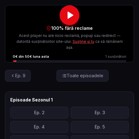
100% fără reclame
Acest player nu are nicio reclamă, popup sau redirect —
datorită susținătorilor site-ului.
Susține și tu
ca să rămânem
așa.
0
€ din
50
€ luna asta
1
susținători
Ep.
9
Toate episoadele
Episoade Sezonul
1
Ep.
2
Ep.
3
Ep.
4
Ep.
5