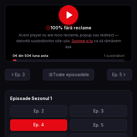
100% fără reclame
Acest player nu are nicio reclamă, popup sau redirect —
datorită susținătorilor site-ului.
Susține și tu
ca să rămânem
așa.
0
€ din
50
€ luna asta
1
susținători
Ep.
3
Toate episoadele
Ep.
5
Episoade Sezonul
1
Ep.
2
Ep.
3
Ep.
4
Ep.
5