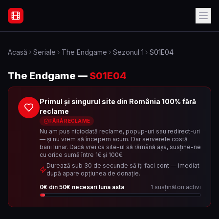
Filme Online Subtitrate - Acasă
Acasă
Seriale
The Endgame
Sezonul
1
S01E04
The Endgame
—
S01E04
Primul și singurul site din România 100% fără
reclame
FĂRĂ RECLAME
Nu am pus niciodată reclame, popup-uri sau redirect-uri
— și nu vrem să începem acum. Dar serverele costă
bani lunar. Dacă vrei ca site-ul să rămână așa, susține-ne
cu orice sumă între 1€ și 100€.
Durează sub 30 de secunde să îți faci cont — imediat
după apare opțiunea de donație.
0
€ din
50
€ necesari luna asta
1
susținători activi