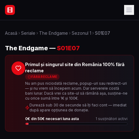
Filme Online Subtitrate - Acasă
Acasă
Seriale
The Endgame
Sezonul
1
S01E07
The Endgame
—
S01E07
Primul și singurul site din România 100% fără
reclame
FĂRĂ RECLAME
Nu am pus niciodată reclame, popup-uri sau redirect-uri
— și nu vrem să începem acum. Dar serverele costă
bani lunar. Dacă vrei ca site-ul să rămână așa, susține-ne
cu orice sumă între 1€ și 100€.
Durează sub 30 de secunde să îți faci cont — imediat
după apare opțiunea de donație.
0
€ din
50
€ necesari luna asta
1
susținători activi