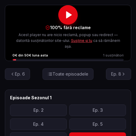
100% fără reclame
Acest player nu are nicio reclamă, popup sau redirect —
datorită susținătorilor site-ului.
Susține și tu
ca să rămânem
așa.
0
€ din
50
€ luna asta
1
susținători
Ep.
6
Toate episoadele
Ep.
8
Episoade Sezonul
1
Ep.
2
Ep.
3
Ep.
4
Ep.
5