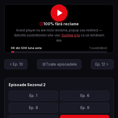
100% fără reclame
Acest player nu are nicio reclamă, popup sau redirect —
datorită susținătorilor site-ului.
Susține și tu
ca să rămânem
așa.
0
€ din
50
€ luna asta
1
susținători
Ep.
10
Toate episoadele
Ep.
12
Episoade Sezonul
2
Ep.
1
Ep.
6
Ep.
8
Ep.
9