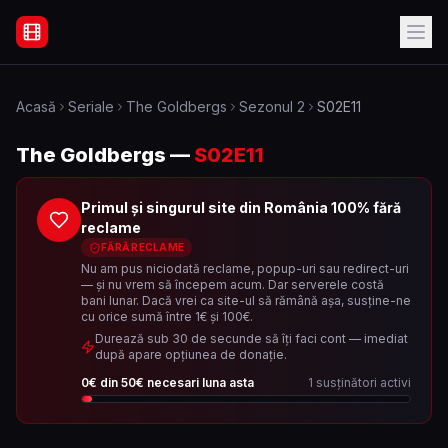
Filme Online Subtitrate - Acasă
Acasă
Seriale
The Goldbergs
Sezonul
2
S02E11
The Goldbergs
—
S02E11
Primul și singurul site din România 100% fără
reclame
FĂRĂ RECLAME
Nu am pus niciodată reclame, popup-uri sau redirect-uri
— și nu vrem să începem acum. Dar serverele costă
bani lunar. Dacă vrei ca site-ul să rămână așa, susține-ne
cu orice sumă între 1€ și 100€.
Durează sub 30 de secunde să îți faci cont — imediat
după apare opțiunea de donație.
0
€ din
50
€ necesari luna asta
1
susținători activi