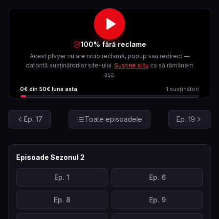
100% fără reclame
Acest player nu are nicio reclamă, popup sau redirect —
datorită susținătorilor site-ului.
Susține și tu
ca să rămânem
așa.
0
€ din
50
€ luna asta
1
susținători
Ep.
17
Toate episoadele
Ep.
19
Episoade Sezonul
2
Ep.
1
Ep.
6
Ep.
8
Ep.
9