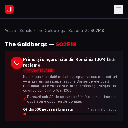
Filme Online Subtitrate - Acasă
Acasă
Seriale
The Goldbergs
Sezonul
2
S02E18
The Goldbergs
—
S02E18
Primul și singurul site din România 100% fără
reclame
FĂRĂ RECLAME
Nu am pus niciodată reclame, popup-uri sau redirect-uri
— și nu vrem să începem acum. Dar serverele costă
bani lunar. Dacă vrei ca site-ul să rămână așa, susține-ne
cu orice sumă între 1€ și 100€.
Durează sub 30 de secunde să îți faci cont — imediat
după apare opțiunea de donație.
0
€ din
50
€ necesari luna asta
1
susținători activi