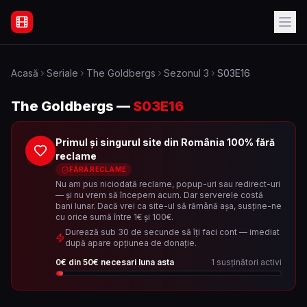
Filme Online Subtitrate - Acasă
Acasă
Seriale
The Goldbergs
Sezonul
3
S03E16
The Goldbergs
—
S03E16
Primul și singurul site din România 100% fără
reclame
FĂRĂ RECLAME
Nu am pus niciodată reclame, popup-uri sau redirect-uri
— și nu vrem să începem acum. Dar serverele costă
bani lunar. Dacă vrei ca site-ul să rămână așa, susține-ne
cu orice sumă între 1€ și 100€.
Durează sub 30 de secunde să îți faci cont — imediat
după apare opțiunea de donație.
0
€ din
50
€ necesari luna asta
1
susținători activi