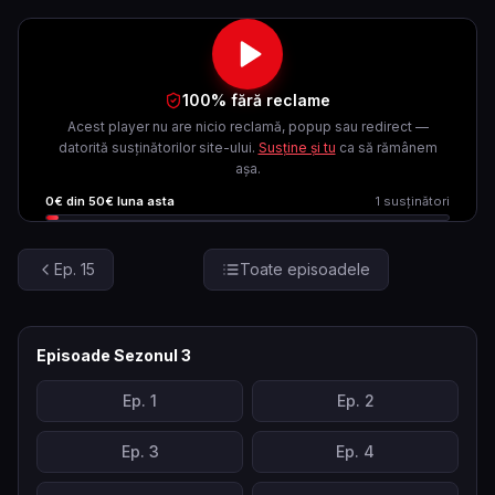
100% fără reclame
Acest player nu are nicio reclamă, popup sau redirect —
datorită susținătorilor site-ului.
Susține și tu
ca să rămânem
așa.
0
€ din
50
€ luna asta
1
susținători
Ep.
15
Toate episoadele
Episoade Sezonul
3
Ep.
1
Ep.
2
Ep.
3
Ep.
4