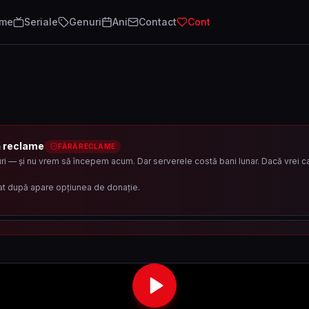
lme
Seriale
Genuri
Ani
Contact
Cont
ă reclame
FĂRĂ RECLAME
i — și nu vrem să începem acum. Dar serverele costă bani lunar. Dacă vrei ca 
at după apare opțiunea de donație.