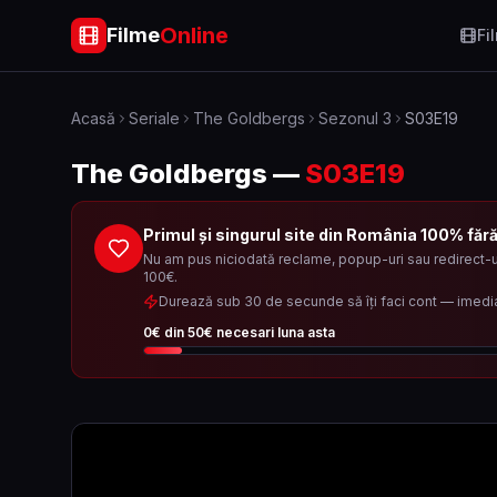
Online
Filme
Fi
Acasă
Seriale
The Goldbergs
Sezonul
3
S03E19
The Goldbergs
—
S03E19
Primul și singurul site din România 100% făr
Nu am pus niciodată reclame, popup-uri sau redirect-ur
100€.
Durează sub 30 de secunde să îți faci cont — imedi
0
€ din
50
€ necesari luna asta