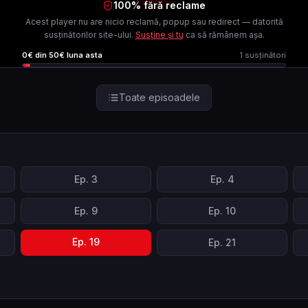
100% fără reclame
Acest player nu are nicio reclamă, popup sau redirect — datorită
susținătorilor site-ului.
Susține și tu
ca să rămânem așa.
0
€ din
50
€ luna asta
1
susținători
Toate episoadele
Ep.
3
Ep.
4
Ep.
9
Ep.
10
Ep.
19
Ep.
21