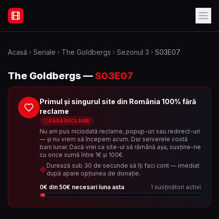
Filme Online Subtitrate - Acasă
Acasă
Seriale
The Goldbergs
Sezonul
3
S03E07
The Goldbergs
—
S03E07
Primul și singurul site din România 100% fără
reclame
FĂRĂ RECLAME
Nu am pus niciodată reclame, popup-uri sau redirect-uri
— și nu vrem să începem acum. Dar serverele costă
bani lunar. Dacă vrei ca site-ul să rămână așa, susține-ne
cu orice sumă între 1€ și 100€.
Durează sub 30 de secunde să îți faci cont — imediat
după apare opțiunea de donație.
0
€ din
50
€ necesari luna asta
1
susținători activi