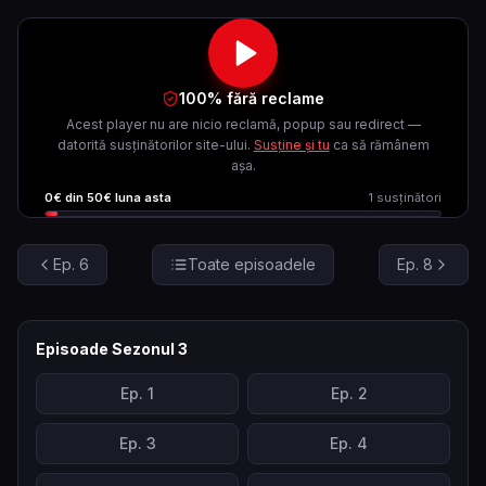
100% fără reclame
Acest player nu are nicio reclamă, popup sau redirect —
datorită susținătorilor site-ului.
Susține și tu
ca să rămânem
așa.
0
€ din
50
€ luna asta
1
susținători
Ep.
6
Toate episoadele
Ep.
8
Episoade Sezonul
3
Ep.
1
Ep.
2
Ep.
3
Ep.
4