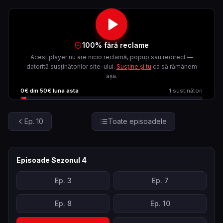
100% fără reclame
Acest player nu are nicio reclamă, popup sau redirect —
datorită susținătorilor site-ului.
Susține și tu
ca să rămânem
așa.
0
€ din
50
€ luna asta
1
susținători
Ep.
10
Toate episoadele
Episoade Sezonul
4
Ep.
3
Ep.
7
Ep.
8
Ep.
10