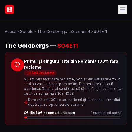
Filme Online Subtitrate - Acasă
Acasă
Seriale
The Goldbergs
Sezonul
4
S04E11
The Goldbergs
—
S04E11
Primul și singurul site din România 100% fără
reclame
FĂRĂ RECLAME
Nu am pus niciodată reclame, popup-uri sau redirect-uri
— și nu vrem să începem acum. Dar serverele costă
bani lunar. Dacă vrei ca site-ul să rămână așa, susține-ne
cu orice sumă între 1€ și 100€.
Durează sub 30 de secunde să îți faci cont — imediat
după apare opțiunea de donație.
0
€ din
50
€ necesari luna asta
1
susținători activi