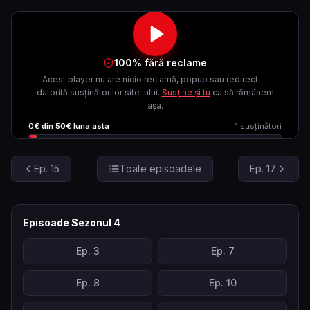
100% fără reclame
Acest player nu are nicio reclamă, popup sau redirect —
datorită susținătorilor site-ului.
Susține și tu
ca să rămânem
așa.
0
€ din
50
€ luna asta
1
susținători
Ep.
15
Toate episoadele
Ep.
17
Episoade Sezonul
4
Ep.
3
Ep.
7
Ep.
8
Ep.
10