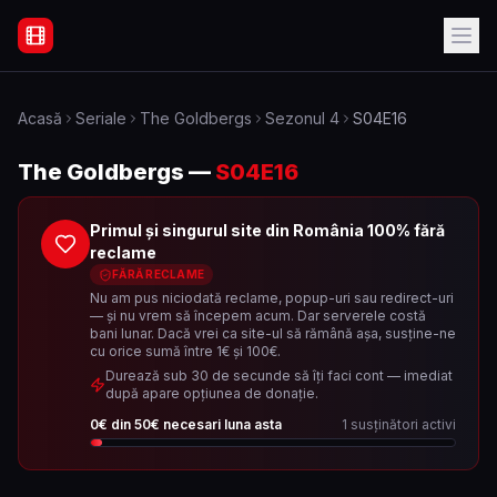
Filme Online Subtitrate - Acasă
Acasă
Seriale
The Goldbergs
Sezonul
4
S04E16
The Goldbergs
—
S04E16
Primul și singurul site din România 100% fără
reclame
FĂRĂ RECLAME
Nu am pus niciodată reclame, popup-uri sau redirect-uri
— și nu vrem să începem acum. Dar serverele costă
bani lunar. Dacă vrei ca site-ul să rămână așa, susține-ne
cu orice sumă între 1€ și 100€.
Durează sub 30 de secunde să îți faci cont — imediat
după apare opțiunea de donație.
0
€ din
50
€ necesari luna asta
1
susținători activi