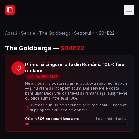
Filme Online Subtitrate - Acasă
Acasă
Seriale
The Goldbergs
Sezonul
4
S04E22
The Goldbergs
—
S04E22
Primul și singurul site din România 100% fără
reclame
FĂRĂ RECLAME
Nu am pus niciodată reclame, popup-uri sau redirect-uri
— și nu vrem să începem acum. Dar serverele costă
bani lunar. Dacă vrei ca site-ul să rămână așa, susține-ne
cu orice sumă între 1€ și 100€.
Durează sub 30 de secunde să îți faci cont — imediat
după apare opțiunea de donație.
0
€ din
50
€ necesari luna asta
1
susținători activi