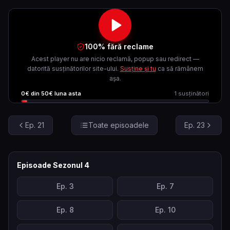
100% fără reclame
Acest player nu are nicio reclamă, popup sau redirect —
datorită susținătorilor site-ului.
Susține și tu
ca să rămânem
așa.
0
€ din
50
€ luna asta
1
susținători
Ep.
21
Toate episoadele
Ep.
23
Episoade Sezonul
4
Ep.
3
Ep.
7
Ep.
8
Ep.
10