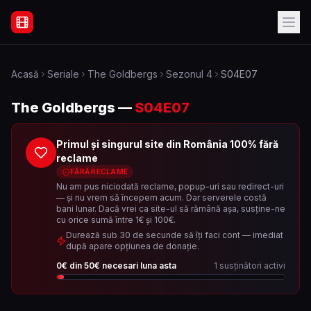
Filme Online Subtitrate - Acasă
Acasă
Seriale
The Goldbergs
Sezonul
4
S04E07
The Goldbergs
—
S04E07
Primul și singurul site din România 100% fără
reclame
FĂRĂ RECLAME
Nu am pus niciodată reclame, popup-uri sau redirect-uri
— și nu vrem să începem acum. Dar serverele costă
bani lunar. Dacă vrei ca site-ul să rămână așa, susține-ne
cu orice sumă între 1€ și 100€.
Durează sub 30 de secunde să îți faci cont — imediat
după apare opțiunea de donație.
0
€ din
50
€ necesari luna asta
1
susținători activi