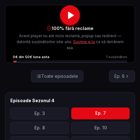
100% fără reclame
Acest player nu are nicio reclamă, popup sau redirect —
datorită susținătorilor site-ului.
Susține și tu
ca să rămânem
așa.
0
€ din
50
€ luna asta
1
susținători
Toate episoadele
Ep.
8
Episoade Sezonul
4
Ep.
7
Ep.
3
Ep.
8
Ep.
10