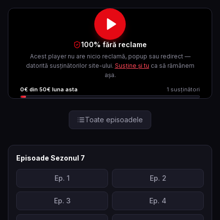
100% fără reclame
Acest player nu are nicio reclamă, popup sau redirect —
datorită susținătorilor site-ului.
Susține și tu
ca să rămânem
așa.
0
€ din
50
€ luna asta
1
susținători
Toate episoadele
Episoade Sezonul
7
Ep.
1
Ep.
2
Ep.
3
Ep.
4