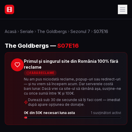
Filme Online Subtitrate - Acasă
Acasă
Seriale
The Goldbergs
Sezonul
7
S07E16
The Goldbergs
—
S07E16
Primul și singurul site din România 100% fără
reclame
FĂRĂ RECLAME
Nu am pus niciodată reclame, popup-uri sau redirect-uri
— și nu vrem să începem acum. Dar serverele costă
bani lunar. Dacă vrei ca site-ul să rămână așa, susține-ne
cu orice sumă între 1€ și 100€.
Durează sub 30 de secunde să îți faci cont — imediat
după apare opțiunea de donație.
0
€ din
50
€ necesari luna asta
1
susținători activi