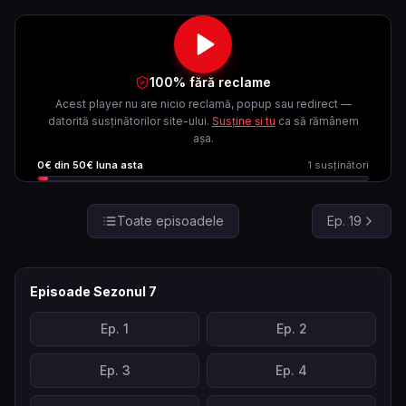
100% fără reclame
Acest player nu are nicio reclamă, popup sau redirect —
datorită susținătorilor site-ului.
Susține și tu
ca să rămânem
așa.
0
€ din
50
€ luna asta
1
susținători
Toate episoadele
Ep.
19
Episoade Sezonul
7
Ep.
1
Ep.
2
Ep.
3
Ep.
4