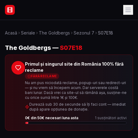
Filme Online Subtitrate - Acasă
Acasă
Seriale
The Goldbergs
Sezonul
7
S07E18
The Goldbergs
—
S07E18
Primul și singurul site din România 100% fără
reclame
FĂRĂ RECLAME
Nu am pus niciodată reclame, popup-uri sau redirect-uri
— și nu vrem să începem acum. Dar serverele costă
bani lunar. Dacă vrei ca site-ul să rămână așa, susține-ne
cu orice sumă între 1€ și 100€.
Durează sub 30 de secunde să îți faci cont — imediat
după apare opțiunea de donație.
0
€ din
50
€ necesari luna asta
1
susținători activi