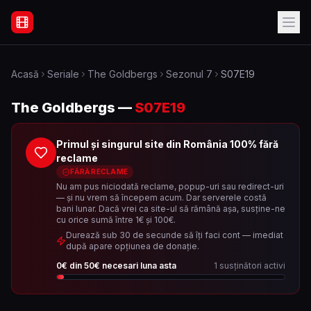
Filme Online Subtitrate - Acasă
Acasă
Seriale
The Goldbergs
Sezonul
7
S07E19
The Goldbergs
—
S07E19
Primul și singurul site din România 100% fără
reclame
FĂRĂ RECLAME
Nu am pus niciodată reclame, popup-uri sau redirect-uri
— și nu vrem să începem acum. Dar serverele costă
bani lunar. Dacă vrei ca site-ul să rămână așa, susține-ne
cu orice sumă între 1€ și 100€.
Durează sub 30 de secunde să îți faci cont — imediat
după apare opțiunea de donație.
0
€ din
50
€ necesari luna asta
1
susținători activi