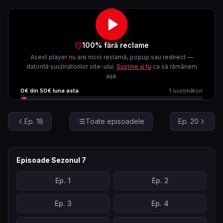
100% fără reclame
Acest player nu are nicio reclamă, popup sau redirect —
datorită susținătorilor site-ului.
Susține și tu
ca să rămânem
așa.
0
€ din
50
€ luna asta
1
susținători
Ep.
18
Toate episoadele
Ep.
20
Episoade Sezonul
7
Ep.
1
Ep.
2
Ep.
3
Ep.
4