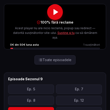
100% fără reclame
Acest player nu are nicio reclamă, popup sau redirect —
datorită susținătorilor site-ului.
Susține și tu
ca să rămânem
așa.
0
€ din
50
€ luna asta
1
susținători
Toate episoadele
Episoade Sezonul
9
Ep.
5
Ep.
7
Ep.
8
Ep.
12