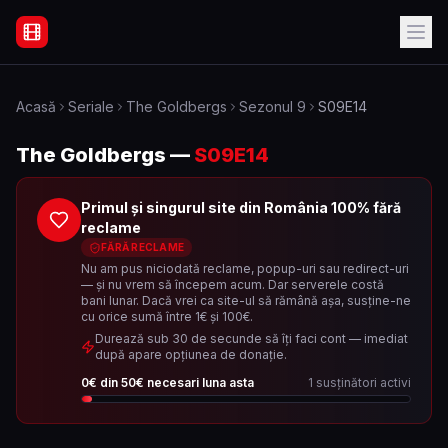
Filme Online Subtitrate - Acasă
Acasă
Seriale
The Goldbergs
Sezonul
9
S09E14
The Goldbergs
—
S09E14
Primul și singurul site din România 100% fără
reclame
FĂRĂ RECLAME
Nu am pus niciodată reclame, popup-uri sau redirect-uri
— și nu vrem să începem acum. Dar serverele costă
bani lunar. Dacă vrei ca site-ul să rămână așa, susține-ne
cu orice sumă între 1€ și 100€.
Durează sub 30 de secunde să îți faci cont — imediat
după apare opțiunea de donație.
0
€ din
50
€ necesari luna asta
1
susținători activi