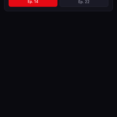
Ep.
14
Ep.
22