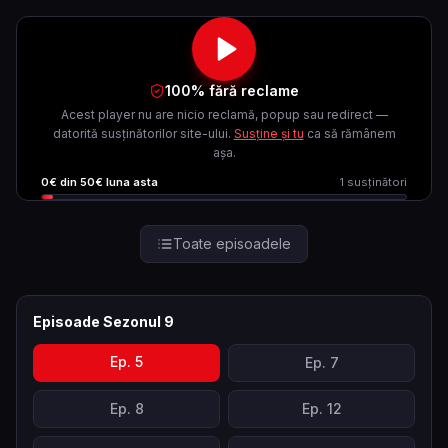
100% fără reclame
Acest player nu are nicio reclamă, popup sau redirect —
datorită susținătorilor site-ului.
Susține și tu
ca să rămânem
așa.
0
€ din
50
€ luna asta
1
susținători
Toate episoadele
Episoade Sezonul
9
Ep.
5
Ep.
7
Ep.
8
Ep.
12