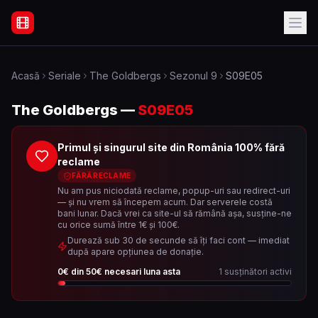
Filme Online Subtitrate - Acasă
Acasă
Seriale
The Goldbergs
Sezonul
9
S09E05
The Goldbergs
—
S09E05
Primul și singurul site din România 100% fără
reclame
FĂRĂ RECLAME
Nu am pus niciodată reclame, popup-uri sau redirect-uri
— și nu vrem să începem acum. Dar serverele costă
bani lunar. Dacă vrei ca site-ul să rămână așa, susține-ne
cu orice sumă între 1€ și 100€.
Durează sub 30 de secunde să îți faci cont — imediat
după apare opțiunea de donație.
0
€ din
50
€ necesari luna asta
1
susținători activi