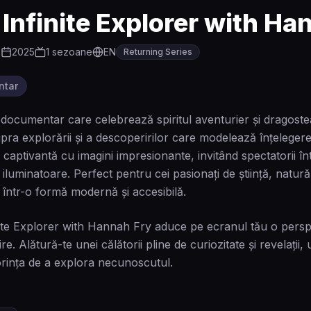
Infinite Explorer with Ha
0
2025
1
sezoane
EN
Returning Series
ntar
 documentar care celebrează spiritul aventurier și dragos
pra explorării și a descoperirilor care modelează înțelege
 captivantă cu imagini impresionante, invitând spectatorii înt
luminatoare. Perfect pentru cei pasionați de știință, natură 
i într-o formă modernă și accesibilă.
ite Explorer with Hannah Fry aduce pe ecranul tău o perspec
e. Alătură-te unei călătorii pline de curiozitate și revelații
orința de a explora necunoscutul.