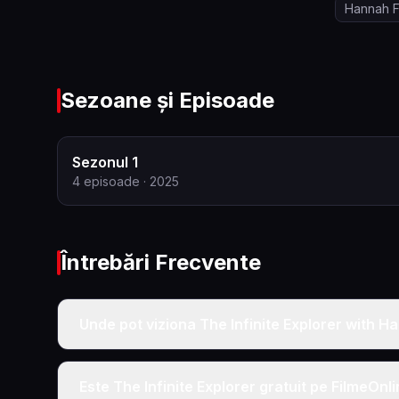
Hannah F
Sezoane și Episoade
Sezonul 1
4
episoade
· 2025
Întrebări Frecvente
Unde pot viziona The Infinite Explorer with H
Este The Infinite Explorer gratuit pe FilmeOnl