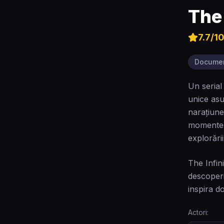
The 
7.7
/1
Docume
Un serial
unice asu
narațiune
momente i
explorări
The Infin
descoperir
inspira d
Actori: