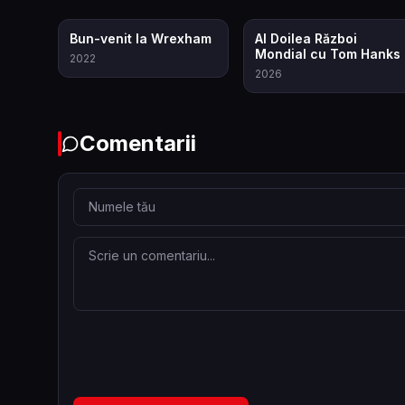
7.8
7.9
Bun-venit la Wrexham
Al Doilea Război
Mondial cu Tom Hanks
2022
2026
Comentarii