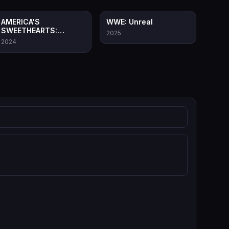
8.2
7.8
AMERICA'S
WWE: Unreal
SWEETHEARTS:
2025
Majoretele de la
2024
Dallas Cowboys