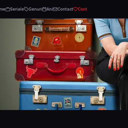
lme
Seriale
Genuri
Ani
Contact
Cont