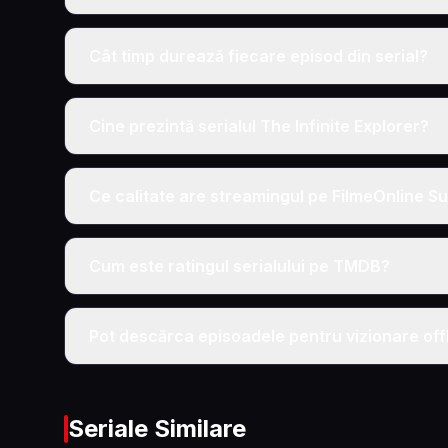
Cât timp durează fiecare episod din serial?
Cine prezintă serialul The Infinite Explorer?
Ce calitate are streamingul pe FilmeOnline Su
Cum este ratingul serialului pe TMDB?
Pot descărca episoadele pentru vizionare off
Seriale Similare