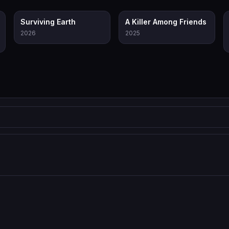
7.0
8.4
Surviving Earth
A Killer Among Friends
2026
2025